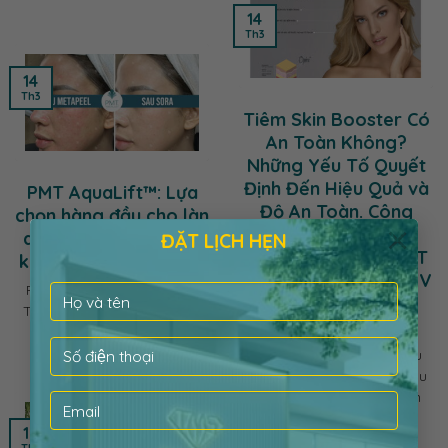
14
Th3
14
Th3
Tiêm Skin Booster Có
An Toàn Không?
Những Yếu Tố Quyết
Định Đến Hiệu Quả và
PMT AquaLift™: Lựa
Độ An Toàn. Công
chọn hàng đầu cho làn
×
Nghệ Skin Booster
da căng mịn, tươi trẻ
ĐẶT LỊCH HẸN
Trong Liệu Trình PMT
không cần phẫu thuật
AquaLift™: Opéra REV
PMT AquaLift™ Là Gì? Liệu
Skin Booster
Trình Tiêm Trẻ Hóa Cấp Ẩm
Evolution
Sâu Cho Làn Da...
Tiêm Skin Booster Có Hiệu
Quả Không? Khám Phá Liệu
Trình PMT AquaLift™ Tiêm
Skin...
13
Th3