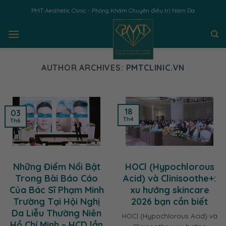
Skip
PMT Aesthetic Clinic - Phòng Khám Chuyên điều trị Nám Da
to
content
AUTHOR ARCHIVES:
PMTCLINIC.VN
18
03
Th4
Th6
Những Điểm Nổi Bật
HOCl (Hypochlorous
Trong Bài Báo Cáo
Acid) và Clinisoothe+:
Của Bác Sĩ Phạm Minh
xu hướng skincare
Trường Tại Hội Nghị
2026 bạn cần biết
Da Liễu Thường Niên
HOCl (Hypochlorous Acid) và
Hồ Chí Minh – HCD lần