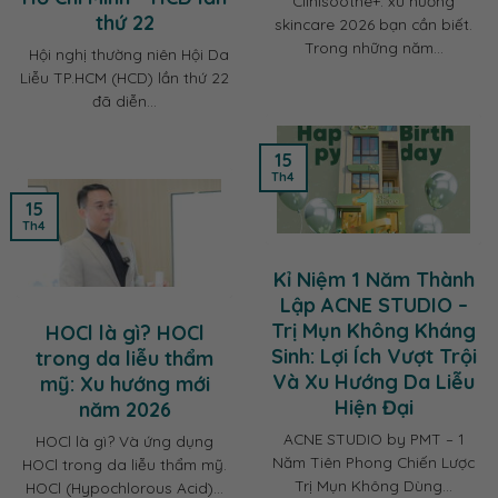
Clinisoothe+: xu hướng
thứ 22
skincare 2026 bạn cần biết.
Trong những năm...
Hội nghị thường niên Hội Da
Liễu TP.HCM (HCD) lần thứ 22
đã diễn...
15
Th4
15
Th4
Kỉ Niệm 1 Năm Thành
Lập ACNE STUDIO –
Trị Mụn Không Kháng
HOCl là gì? HOCl
Sinh: Lợi Ích Vượt Trội
trong da liễu thẩm
Và Xu Hướng Da Liễu
mỹ: Xu hướng mới
Hiện Đại
năm 2026
ACNE STUDIO by PMT – 1
HOCl là gì? Và ứng dụng
Năm Tiên Phong Chiến Lược
HOCl trong da liễu thẩm mỹ.
Trị Mụn Không Dùng...
HOCl (Hypochlorous Acid)...