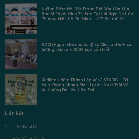
Những Điểm Nổi Bật Trong Bài Báo Cáo Của
Bác Sĩ Phạm Minh Trường Tại Hội Nghị Da Liễu
Thường Niên Hồ Chí Minh – HCD lần thứ 22
HOCl (Hypochlorous Acid) và Clinisoothe+: xu
hướng skincare 2026 bạn cần biết
Kỉ Niệm 1 Năm Thành Lập ACNE STUDIO – Trị
Mụn Không Kháng Sinh: Lợi Ích Vượt Trội Và
Xu Hướng Da Liễu Hiện Đại
Liên kết
TRANG CHỦ
BÁC SĨ TRƯỜNG