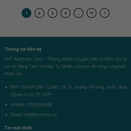
1
2
3
4
…
11
Thông tin liên hệ
PMT Aesthetic Clinic - Phòng Khám Chuyên điều trị Nám Da, là
nơi sẽ Nâng Tầm Vẻ Đẹp Tự Nhiên của bạn lên từng cung bậc
nhan sắc.
PMT SIGNATURE CLINIC: 18 Tú Xương Phường Xuân Hoà
(Quận 3 cũ) TP HCM
Hotline: 0707.60.60.68
Email: info@pmtclinic.vn
Tin mới nhất