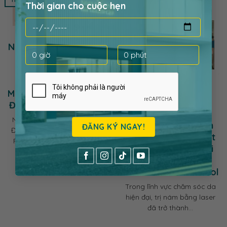
Thời gian cho cuộc hẹn
13
Nám Lâu Năm Có Điều
Th3
Trị Dứt Điểm Được
Không? Khám Phá
Liệu Trình PMT
Cơ Chế Hoạt Động
MelanoReset™ Chuyên
Của Laser Trị Nám.
Đặc Trị Nám Lâu Năm
Hybrid Pico Laser
Nám Lâu Năm: Điều Trị Dứt
Trong Điều Trị Nám
Điểm Có Khả Thi? Giải Pháp
Có Gì Khác Biệt? Đột
PMT MelanoReset™ Nám...
phá điều trị nám với
công nghệ PMT
Melanoreset Protocol
Trong lĩnh vực chăm sóc da
hiện đại, trị nám bằng laser
đã trở thành...