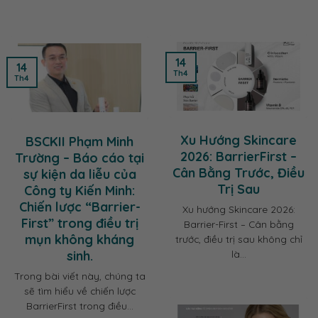
14
14
Th4
Th4
Xu Hướng Skincare
BSCKII Phạm Minh
2026: BarrierFirst –
Trường – Báo cáo tại
Cân Bằng Trước, Điều
sự kiện da liễu của
Trị Sau
Công ty Kiến Minh:
Chiến lược “Barrier-
Xu hướng Skincare 2026:
First” trong điều trị
Barrier-First – Cân bằng
mụn không kháng
trước, điều trị sau không chỉ
sinh.
là...
Trong bài viết này, chúng ta
sẽ tìm hiểu về chiến lược
BarrierFirst trong điều...